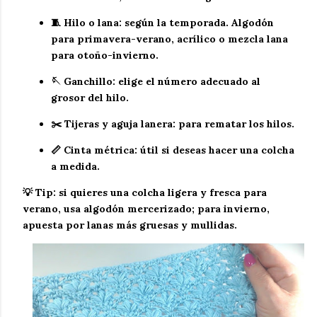
🧵
Hilo o lana
: según la temporada. Algodón
para primavera-verano, acrílico o mezcla lana
para otoño-invierno.
🪡
Ganchillo
: elige el número adecuado al
grosor del hilo.
✂️
Tijeras y aguja lanera
: para rematar los hilos.
📏
Cinta métrica
: útil si deseas hacer una colcha
a medida.
💡 Tip: si quieres una colcha ligera y fresca para
verano, usa algodón mercerizado; para invierno,
apuesta por lanas más gruesas y mullidas.