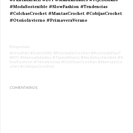
#ModaSostenible #SlowFashion #Tendencias
#ColchasCrochet #MantasCrochet #CobijasCrochet
#OtoñoInvierno #PrimaveraVerano
Etiquetas:
#Crochet #Ganchillo #PuntadaCrochet #PuntadaFácil
#DIY #Manualidades #TejerAMano #ModaSostenible #S
lowFashion #Tendencias #ColchasCrochet #MantasCro
chet #CobijasCrochet
COMENTARIOS