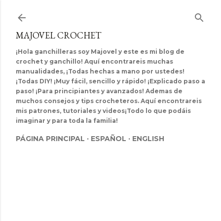
Ir al contenido principal
MAJOVEL CROCHET
¡Hola ganchilleras soy Majovel y este es mi blog de
crochet y ganchillo! Aquí encontrareis muchas
manualidades, ¡Todas hechas a mano por ustedes!
¡Todas DIY! ¡Muy fácil, sencillo y rápido! ¡Explicado paso a
paso! ¡Para principiantes y avanzados! Ademas de
muchos consejos y tips crocheteros. Aquí encontrareis
mis patrones, tutoriales y videos¡Todo lo que podáis
imaginar y para toda la familia!
PÁGINA PRINCIPAL
ESPAÑOL
ENGLISH