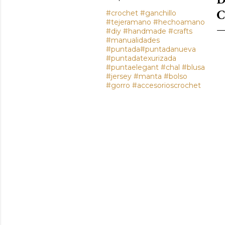
C
#crochet #ganchillo
#tejeramano #hechoamano
#diy #handmade #crafts
#manualidades
#puntada#puntadanueva
#puntadatexurizada
#puntaelegant #chal #blusa
#jersey #manta #bolso
#gorro #accesorioscrochet