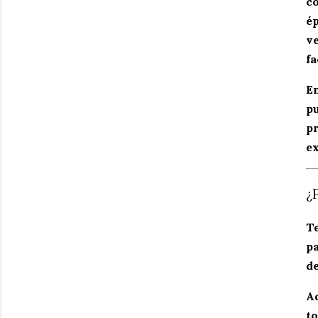
co
ép
ve
fa
E
pu
pr
ex
¿
Te
pa
de
Ad
to