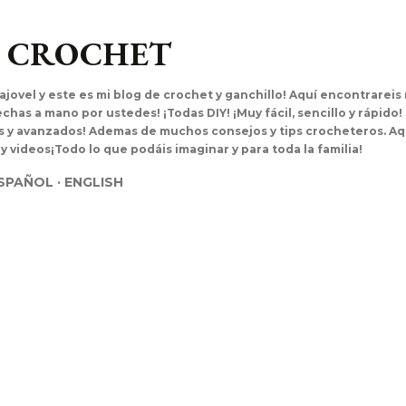
Ir al contenido principal
L CROCHET
ajovel y este es mi blog de crochet y ganchillo! Aquí encontrarei
has a mano por ustedes! ¡Todas DIY! ¡Muy fácil, sencillo y rápido!
es y avanzados! Ademas de muchos consejos y tips crocheteros. Aq
 y videos¡Todo lo que podáis imaginar y para toda la familia!
SPAÑOL
ENGLISH