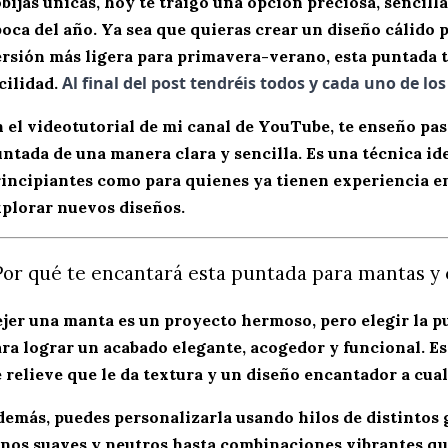
bijas únicas, hoy te traigo una opción preciosa, sencill
oca del año. Ya sea que quieras crear un diseño cálido 
rsión más ligera para
primavera-verano
, esta puntada 
Al final del post tendréis todos y cada uno de lo
cilidad.
n el
videotutorial de mi canal de YouTube
, te enseño pa
ntada de una manera clara y sencilla. Es una técnica id
incipiantes como para quienes ya tienen experiencia en
plorar nuevos diseños.
Por qué te encantará esta puntada para mantas y 
jer una manta es un proyecto hermoso, pero elegir la p
ra lograr un acabado elegante, acogedor y funcional. E
 relieve
que le da textura y un diseño encantador a cual
emás, puedes personalizarla usando hilos de distintos 
nos suaves y neutros hasta combinaciones vibrantes qu