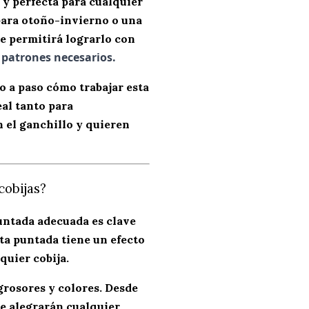
a y perfecta para cualquier
para
otoño-invierno
o una
te permitirá lograrlo con
s patrones necesarios.
so a paso cómo trabajar esta
eal tanto para
 el ganchillo y quieren
cobijas?
untada adecuada es clave
sta puntada tiene un
efecto
quier cobija.
grosores y colores. Desde
e alegrarán cualquier