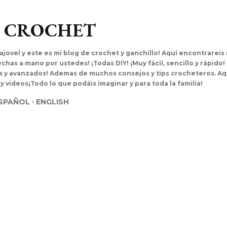
Ir al contenido principal
L CROCHET
ajovel y este es mi blog de crochet y ganchillo! Aquí encontrarei
has a mano por ustedes! ¡Todas DIY! ¡Muy fácil, sencillo y rápido!
es y avanzados! Ademas de muchos consejos y tips crocheteros. Aq
 y videos¡Todo lo que podáis imaginar y para toda la familia!
SPAÑOL
ENGLISH