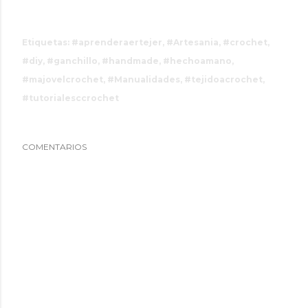
Etiquetas:
#aprenderaertejer
#Artesania
#crochet
#diy
#ganchillo
#handmade
#hechoamano
#majovelcrochet
#Manualidades
#tejidoacrochet
#tutorialesccrochet
COMENTARIOS