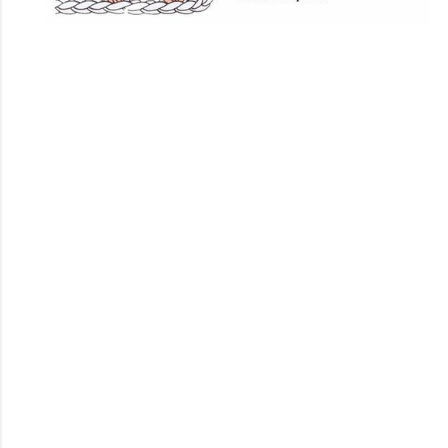
crochet, #ganchillo, #tejidoacrochet, #handmade,
#diy, #hechoamano, #artesania,
#manualidades,#majovelcrochet,
#tutorialesccrochet, #aprenderaertejer,
#patronescrochet, #inspiracioncrochet,
#crochetparaprincipiantes, #modacrochet,
#slowfashion, #sostenible,#materialescrochet,
#hilosparacrochet, #agujascrochet,
#tutorialcrochet, #pasoapaso, #videotutorial,
#bufandascrochet, #cojinescrochet,
#vestidoscrochet, #bolsoscrochet,
#consejoscrochet, #trucoscrochet,
#inspiracioncrochet,#instacrochet, #crochetlove,
#crochetcommunity, #crochetideas,
#crochetinspiration, #crochetpattern,
#crochettiktok, #crochethacks, #crochetchallenge