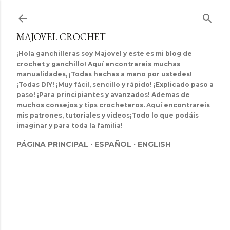
Ir al contenido principal
MAJOVEL CROCHET
¡Hola ganchilleras soy Majovel y este es mi blog de
crochet y ganchillo! Aquí encontrareis muchas
manualidades, ¡Todas hechas a mano por ustedes!
¡Todas DIY! ¡Muy fácil, sencillo y rápido! ¡Explicado paso a
paso! ¡Para principiantes y avanzados! Ademas de
muchos consejos y tips crocheteros. Aquí encontrareis
mis patrones, tutoriales y videos¡Todo lo que podáis
imaginar y para toda la familia!
PÁGINA PRINCIPAL
ESPAÑOL
ENGLISH