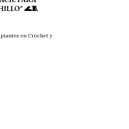
ILLO" 🌊🧵
ipiantes en Crochet y