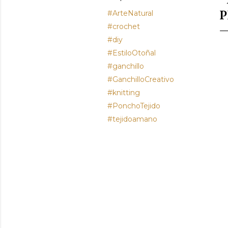
P
#ArteNatural
#crochet
#diy
#EstiloOtoñal
#ganchillo
#GanchilloCreativo
#knitting
#PonchoTejido
#tejidoamano