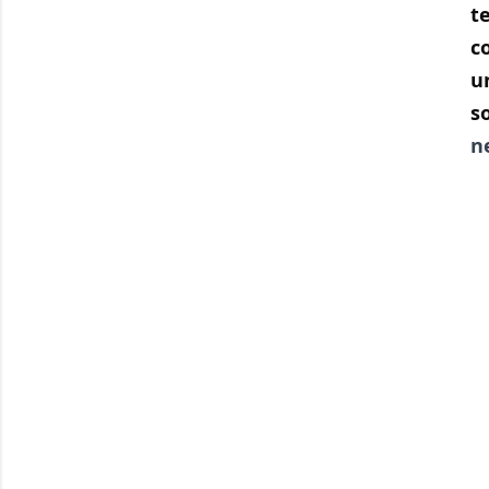
t
c
u
s
n