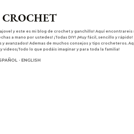
Ir al contenido principal
L CROCHET
ajovel y este es mi blog de crochet y ganchillo! Aquí encontrarei
has a mano por ustedes! ¡Todas DIY! ¡Muy fácil, sencillo y rápido!
es y avanzados! Ademas de muchos consejos y tips crocheteros. Aq
 y videos¡Todo lo que podáis imaginar y para toda la familia!
SPAÑOL
ENGLISH