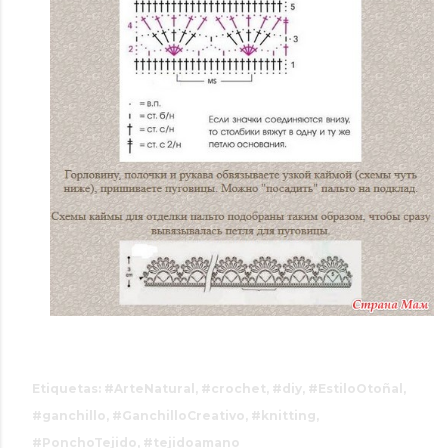
Etiquetas:
#ArteNatural
#crochet
#diy
#EstiloOtoñal
#ganchillo
#GanchilloCreativo
#knitting
#PonchoTejido
#tejidoamano