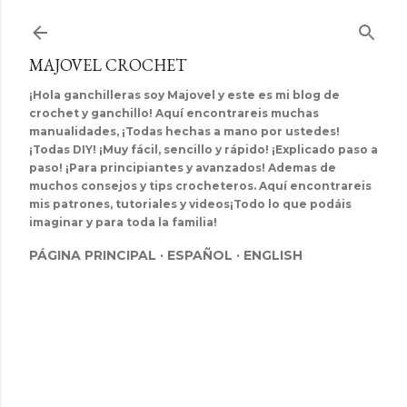
Ir al contenido principal
MAJOVEL CROCHET
¡Hola ganchilleras soy Majovel y este es mi blog de
crochet y ganchillo! Aquí encontrareis muchas
manualidades, ¡Todas hechas a mano por ustedes!
¡Todas DIY! ¡Muy fácil, sencillo y rápido! ¡Explicado paso a
paso! ¡Para principiantes y avanzados! Ademas de
muchos consejos y tips crocheteros. Aquí encontrareis
mis patrones, tutoriales y videos¡Todo lo que podáis
imaginar y para toda la familia!
PÁGINA PRINCIPAL
ESPAÑOL
ENGLISH