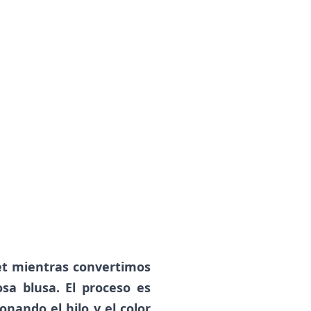
het mientras convertimos
a blusa. El proceso es
nando el hilo y el color