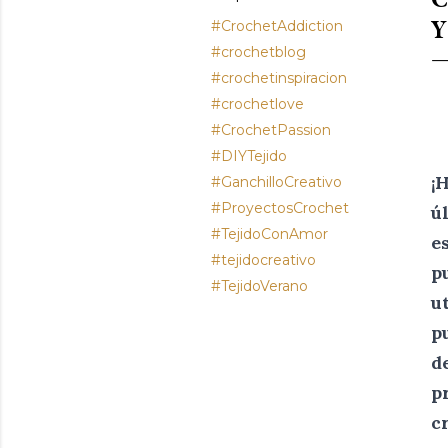
Y
#CrochetAddiction
#crochetblog
#crochetinspiracion
#crochetlove
#CrochetPassion
#DIYTejido
¡
#GanchilloCreativo
#ProyectosCrochet
ú
#TejidoConAmor
e
#tejidocreativo
p
#TejidoVerano
u
p
d
p
c