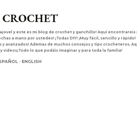
Ir al contenido principal
L CROCHET
ajovel y este es mi blog de crochet y ganchillo! Aquí encontrarei
has a mano por ustedes! ¡Todas DIY! ¡Muy fácil, sencillo y rápido!
es y avanzados! Ademas de muchos consejos y tips crocheteros. Aq
 y videos¡Todo lo que podáis imaginar y para toda la familia!
SPAÑOL
ENGLISH