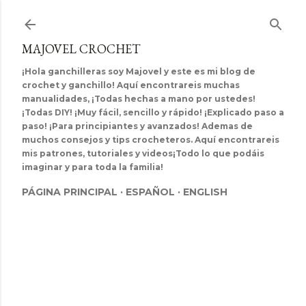
Ir al contenido principal
MAJOVEL CROCHET
¡Hola ganchilleras soy Majovel y este es mi blog de
crochet y ganchillo! Aquí encontrareis muchas
manualidades, ¡Todas hechas a mano por ustedes!
¡Todas DIY! ¡Muy fácil, sencillo y rápido! ¡Explicado paso a
paso! ¡Para principiantes y avanzados! Ademas de
muchos consejos y tips crocheteros. Aquí encontrareis
mis patrones, tutoriales y videos¡Todo lo que podáis
imaginar y para toda la familia!
PÁGINA PRINCIPAL
ESPAÑOL
ENGLISH