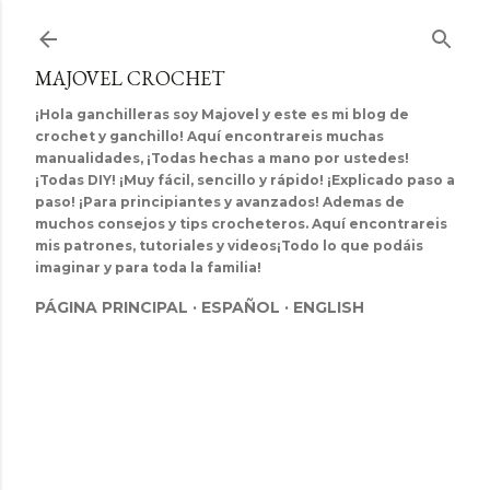
Ir al contenido principal
MAJOVEL CROCHET
¡Hola ganchilleras soy Majovel y este es mi blog de
crochet y ganchillo! Aquí encontrareis muchas
manualidades, ¡Todas hechas a mano por ustedes!
¡Todas DIY! ¡Muy fácil, sencillo y rápido! ¡Explicado paso a
paso! ¡Para principiantes y avanzados! Ademas de
muchos consejos y tips crocheteros. Aquí encontrareis
mis patrones, tutoriales y videos¡Todo lo que podáis
imaginar y para toda la familia!
PÁGINA PRINCIPAL
ESPAÑOL
ENGLISH