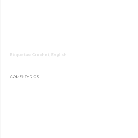
Etiquetas:
Crochet
English
COMENTARIOS