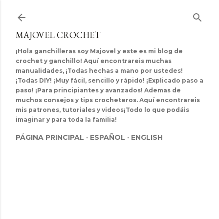
Ir al contenido principal
MAJOVEL CROCHET
¡Hola ganchilleras soy Majovel y este es mi blog de
crochet y ganchillo! Aquí encontrareis muchas
manualidades, ¡Todas hechas a mano por ustedes!
¡Todas DIY! ¡Muy fácil, sencillo y rápido! ¡Explicado paso a
paso! ¡Para principiantes y avanzados! Ademas de
muchos consejos y tips crocheteros. Aquí encontrareis
mis patrones, tutoriales y videos¡Todo lo que podáis
imaginar y para toda la familia!
PÁGINA PRINCIPAL
ESPAÑOL
ENGLISH