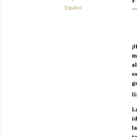
Español
¡
H
m
a
e
g
l
L
i
l
t