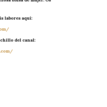
s labores aquí:
com/
chillo del canal:
l.com/