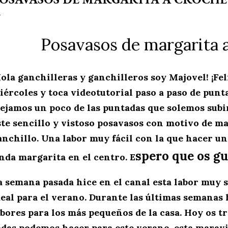
Posavasos de margarita 
ola ganchilleras y ganchilleros soy Majovel! ¡Feli
iércoles y toca videotutorial paso a paso de punta
lejamos un poco de las puntadas que solemos subir
ste sencillo y vistoso posavasos con motivo de ma
anchillo. Una labor muy fácil con la que hacer u
spero que os gu
inda margarita en el centro. E
a semana pasada hice en el canal esta
labor muy s
deal para el verano. Durante las últimas semanas
abores para los más pequeños de la casa. Hoy os t
odas podemos hacer para este verano, esta maravil