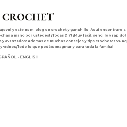
Ir al contenido principal
L CROCHET
ajovel y este es mi blog de crochet y ganchillo! Aquí encontrarei
has a mano por ustedes! ¡Todas DIY! ¡Muy fácil, sencillo y rápido!
es y avanzados! Ademas de muchos consejos y tips crocheteros. Aq
 y videos¡Todo lo que podáis imaginar y para toda la familia!
SPAÑOL
ENGLISH