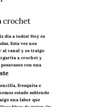
a crochet
z día a todos! Hoy es
das. Esta vez nos
 al canal y os traigo
rgarita a crochet y
n posavasos con una
ste
encilla, fresquita e
 hemos estado subiendo
raigo una labor que
losa blusa de mujer. Os