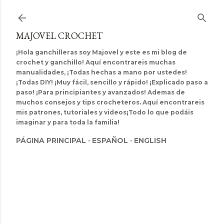
Ir al contenido principal
MAJOVEL CROCHET
¡Hola ganchilleras soy Majovel y este es mi blog de
crochet y ganchillo! Aquí encontrareis muchas
manualidades, ¡Todas hechas a mano por ustedes!
¡Todas DIY! ¡Muy fácil, sencillo y rápido! ¡Explicado paso a
paso! ¡Para principiantes y avanzados! Ademas de
muchos consejos y tips crocheteros. Aquí encontrareis
mis patrones, tutoriales y videos¡Todo lo que podáis
imaginar y para toda la familia!
PÁGINA PRINCIPAL
ESPAÑOL
ENGLISH