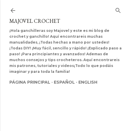
Ir al contenido principal
MAJOVEL CROCHET
¡Hola ganchilleras soy Majovel y este es mi blog de
crochet y ganchillo! Aquí encontrareis muchas
manualidades, ¡Todas hechas a mano por ustedes!
¡Todas DIY! ¡Muy fácil, sencillo y rápido! ¡Explicado paso a
paso! ¡Para principiantes y avanzados! Ademas de
muchos consejos y tips crocheteros. Aquí encontrareis
mis patrones, tutoriales y videos¡Todo lo que podáis
imaginar y para toda la familia!
PÁGINA PRINCIPAL
ESPAÑOL
ENGLISH