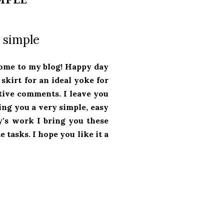
 simple
ome to my blog!
Happy day
skirt for an ideal yoke for
itive comments.
I leave you
ing you a very simple, easy
ay's work I bring you these
e tasks.
I hope you like it a