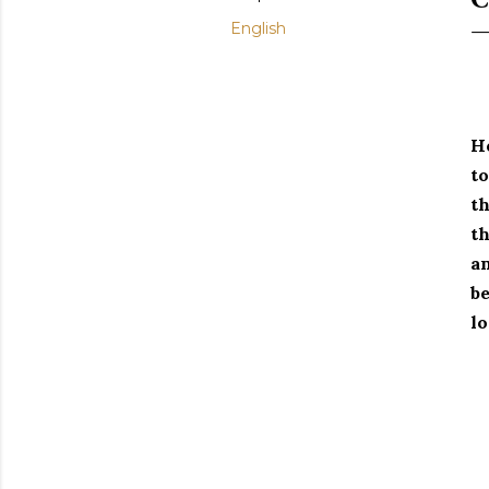
English
H
t
th
th
an
be
lo