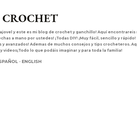
Ir al contenido principal
L CROCHET
ajovel y este es mi blog de crochet y ganchillo! Aquí encontrarei
has a mano por ustedes! ¡Todas DIY! ¡Muy fácil, sencillo y rápido!
es y avanzados! Ademas de muchos consejos y tips crocheteros. Aq
 y videos¡Todo lo que podáis imaginar y para toda la familia!
SPAÑOL
ENGLISH