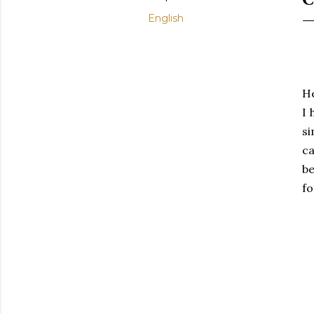
English
He
I 
si
ca
be
fo