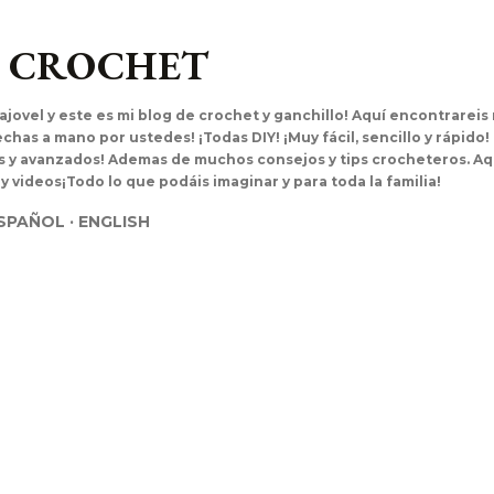
Ir al contenido principal
L CROCHET
ajovel y este es mi blog de crochet y ganchillo! Aquí encontrarei
has a mano por ustedes! ¡Todas DIY! ¡Muy fácil, sencillo y rápido!
es y avanzados! Ademas de muchos consejos y tips crocheteros. Aq
 y videos¡Todo lo que podáis imaginar y para toda la familia!
SPAÑOL
ENGLISH