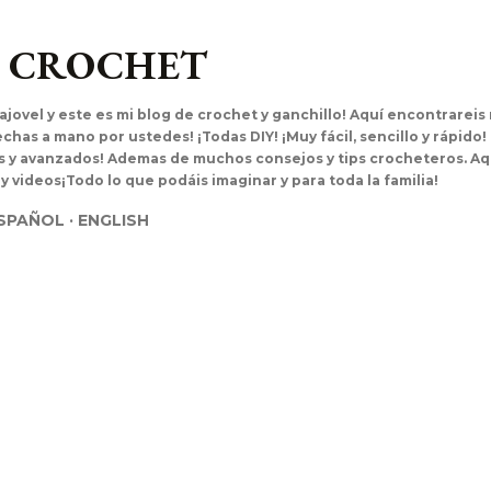
Ir al contenido principal
L CROCHET
ajovel y este es mi blog de crochet y ganchillo! Aquí encontrarei
has a mano por ustedes! ¡Todas DIY! ¡Muy fácil, sencillo y rápido!
es y avanzados! Ademas de muchos consejos y tips crocheteros. Aq
 y videos¡Todo lo que podáis imaginar y para toda la familia!
SPAÑOL
ENGLISH