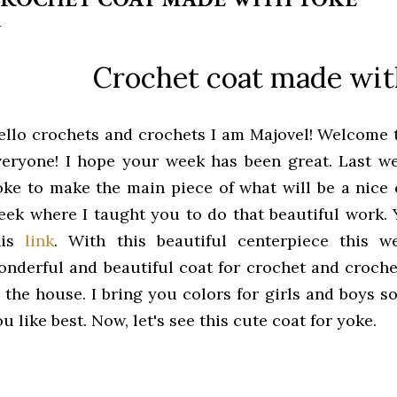
Crochet coat made wit
ello crochets and crochets I am Majovel!
Welcome t
veryone!
I hope your week has been great. Last w
oke to make the main piece of what will be a nice 
eek where I taught you to do that beautiful work.
his
link
.
With this beautiful centerpiece this 
onderful and beautiful coat for crochet and crochet
n the house.
I bring you colors for girls and boys 
u like best.
Now, let's see this cute coat for yoke.