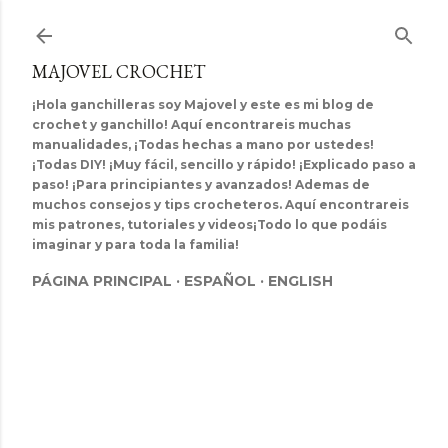
Ir al contenido principal
MAJOVEL CROCHET
¡Hola ganchilleras soy Majovel y este es mi blog de
crochet y ganchillo! Aquí encontrareis muchas
manualidades, ¡Todas hechas a mano por ustedes!
¡Todas DIY! ¡Muy fácil, sencillo y rápido! ¡Explicado paso a
paso! ¡Para principiantes y avanzados! Ademas de
muchos consejos y tips crocheteros. Aquí encontrareis
mis patrones, tutoriales y videos¡Todo lo que podáis
imaginar y para toda la familia!
PÁGINA PRINCIPAL
ESPAÑOL
ENGLISH