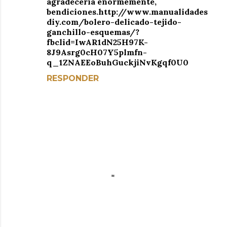
agradecería enormemente,
bendiciones.http://www.manualidades
diy.com/bolero-delicado-tejido-
ganchillo-esquemas/?
fbclid=IwAR1dN25H97K-
8J9Asrg0cH07Y5plmfn-
q_1ZNAEEoBuhGuckjiNvKgqf0U0
RESPONDER