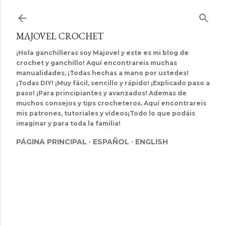
Ir al contenido principal
MAJOVEL CROCHET
¡Hola ganchilleras soy Majovel y este es mi blog de
crochet y ganchillo! Aquí encontrareis muchas
manualidades, ¡Todas hechas a mano por ustedes!
¡Todas DIY! ¡Muy fácil, sencillo y rápido! ¡Explicado paso a
paso! ¡Para principiantes y avanzados! Ademas de
muchos consejos y tips crocheteros. Aquí encontrareis
mis patrones, tutoriales y videos¡Todo lo que podáis
imaginar y para toda la familia!
PÁGINA PRINCIPAL
ESPAÑOL
ENGLISH