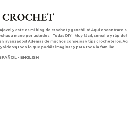
Ir al contenido principal
L CROCHET
ajovel y este es mi blog de crochet y ganchillo! Aquí encontrarei
has a mano por ustedes! ¡Todas DIY! ¡Muy fácil, sencillo y rápido!
es y avanzados! Ademas de muchos consejos y tips crocheteros. Aq
 y videos¡Todo lo que podáis imaginar y para toda la familia!
SPAÑOL
ENGLISH