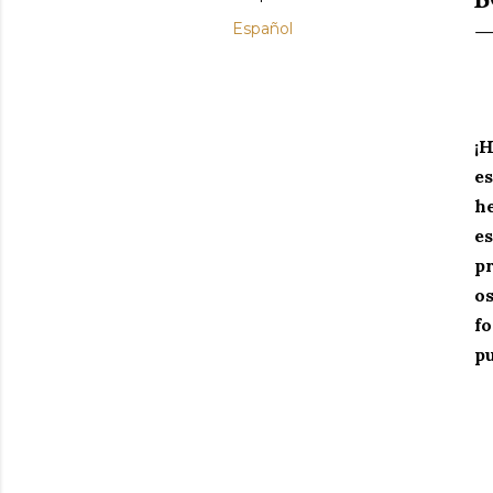
Español
¡H
e
he
es
pr
os
fo
pu