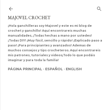
Ir al contenido principal
MAJOVEL CROCHET
¡Hola ganchilleras soy Majovel y este es mi blog de
crochet y ganchillo! Aquí encontrareis muchas
manualidades, ¡Todas hechas a mano por ustedes!
¡Todas DIY! ¡Muy fácil, sencillo y rápido! ¡Explicado paso a
paso! ¡Para principiantes y avanzados! Ademas de
muchos consejos y tips crocheteros. Aquí encontrareis
mis patrones, tutoriales y videos¡Todo lo que podáis
imaginar y para toda la familia!
PÁGINA PRINCIPAL
ESPAÑOL
ENGLISH